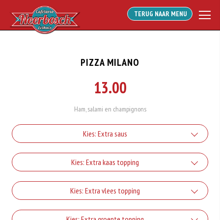
TERUG NAAR MENU
PIZZA MILANO
13.00
Ham, salami en champignons
Kies: Extra saus
Mayonaise
Kies: Extra kaas topping
+€0.90
Incl. €0.05 Wettelijke SUP milieutoeslag
Extra kaas
Kies: Extra vlees topping
Curry
+€1.00
+€0.90
Incl. €0.05 Wettelijke SUP milieutoeslag
Salami
Kies: Extra groente topping