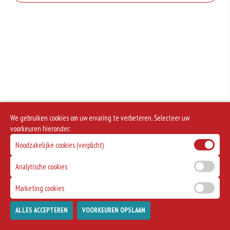
Turks Brood
Geen aangegeven allergenen.
+€1.00
We gebruiken cookies om uw ervaring te verbeteren. Selecteer uw
voorkeuren hieronder:
Noodzakelijke cookies (verplicht)
Analytische cookies
Marketing cookies
ALLES ACCEPTEREN
VOORKEUREN OPSLAAN
TOEVOEGEN