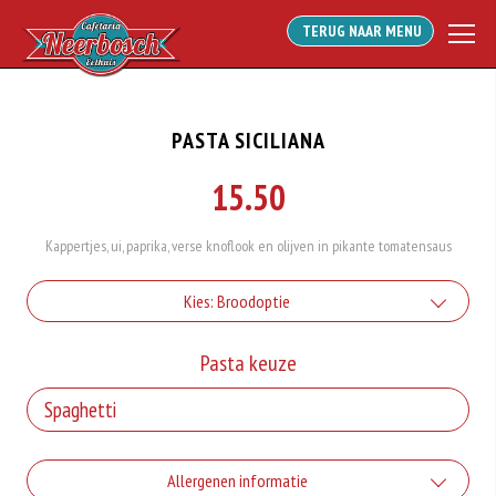
TERUG NAAR MENU
PASTA SICILIANA
15.50
Kappertjes, ui, paprika, verse knoflook en olijven in pikante tomatensaus
Kies: Broodoptie
Extra broodje
Pasta keuze
+€1.00
Extra Pita
Allergenen informatie
+€1.00